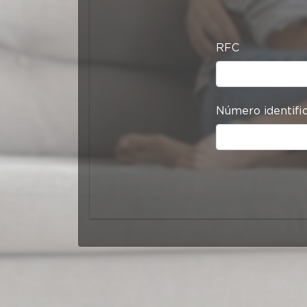
RFC
Número identifi